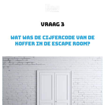
Ga
direct
naar
de
Vraag 3
hoofdinhoud
Wat was de cijfercode van de
koffer in de Escape Room?