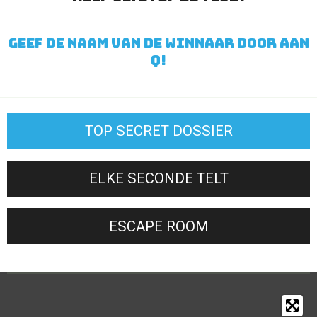
Geef de naam van de winnaar door aan
Q!
TOP SECRET DOSSIER
ELKE SECONDE TELT
ESCAPE ROOM