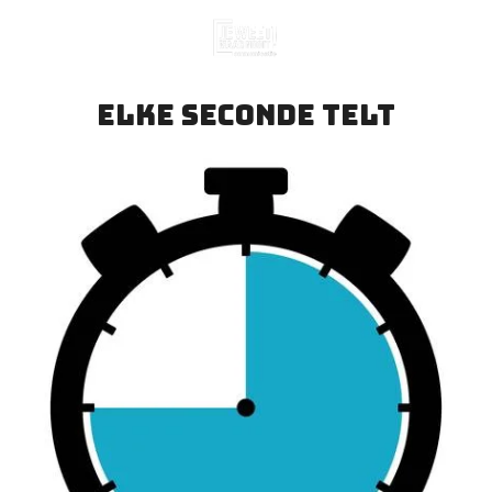
Ga
direct
naar
de
Elke seconde telt
hoofdinhoud