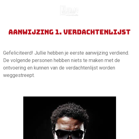
Ga
direct
naar
de
aanwijzing 1. verdachtenlijst
hoofdinhoud
Gefeliciteerd! Jullie hebben je eerste aanwijzing verdiend.
De volgende personen hebben niets te maken met de
ontvoering en kunnen van de verdachtenlijst worden
weggestreept.