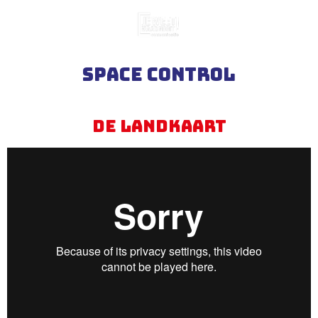
Ga
direct
naar
de
Space Control
hoofdinhoud
De landkaart